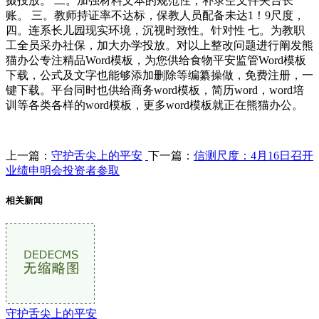
掇投放。 二。加强材料文本的规范性；补录空文件夹台长
账。 三。教师持证率不达标，保教人员配备未达1！9尺度，
四。连系长儿园现实环境，沉视时致性。针对性 七。为教职
工全员采办社保，加大办学投放。对以上整改问题进行阐发熊
猫办公专注精品Word模板，为您供给食物平安监管Word模板
下载，公式及文字也能够添加删除等编纂操做，免费注册，一
键下载。平台同时也供给商务word模板，简历word，word培
训等各类各样的word模板，更多word模板就正在熊猫办公。
上一篇：
守护舌尖上的平安
下一篇：
信测尺度：4月16日召开
业绩申明会投资者参取
相关新闻
守护舌尖上的平安