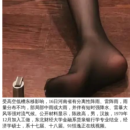
受高空低槽东移影响，16日河南省有分离性阵雨、雷阵雨，雨
量分布不均，部局部中雨或大雨，并伴有短时强降水、雷暴大
风等强对流气候。公开材料显示，陈政高，男，汉族，1970年
12月加入工做，东北财经大学金融系货泉银行学专业结业，经
济学硕士，系十七届、十八届。91恬逸正在线视频。