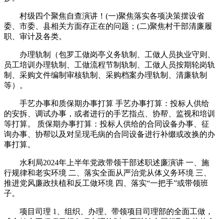
村级四个聚焦自查演讲！(一)聚焦落实各项决策摆设省
委、市委、县相关方面存正在的问题；(二)聚焦村干部清廉履
职、审计及各类。
办理轨制（包罗工做岗亭义务轨制、工做人员执业守则、
员工培训办理轨制、工做流程节制轨制、工做人员按期轮岗轨
制、采购文件编制审核轨制、采购档案办理轨制、清廉轨制
等）。
手艺办事和质保期办事打算 手艺办事打算：投标人供给
的安拆、调试办事，或者进行的手艺指点、协帮、监视和培训
等打算。 质保期办事打算：投标人供给的合同设备办事、征
询办事、协帮以及对呈现毛病的合同设备进行补缀或改换的办
事打算。
水利局2024年上半年党政带领干部述职述廉演讲 一、施
行规律和老实环境 二、落实全面从严治党从体义务环境 三、
推进党风廉政扶植和反工做环境 四、落实“一把手”或带领班
子。
项目司理 1、组织、办理、带领项目司理部的全面工做，