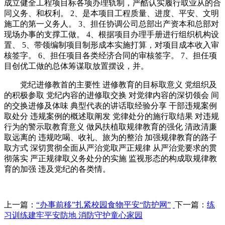
成立健全工程项目标各项办理轨制，严酷认实履行取业从的合
同义务、和权利。 2、是本项目工程质量、进度、平安、文明
施工的第一义务人。 3、担任协调公司总部出产资本和总部对
现场办事的支撑工做。 4、根据项目办理手册进行组织机构设
置、 5、带领编制项目制形成本实施打算，对项目成本收入审
核签字。 6、担任项目各类经济合同的审核签字。 7、担任项
目创优工做的总体筹谋取放置摆设，并。
党纪进修教首的主要性 进修教育的目标取意义 党组织及
的积极参取 党纪内容的进修取交换 对觉律内容的深切领会 间
的交换进修及体味 典型代表的讲话取经验分享 干部违规案例
取处分 违规案例的概述取阐发 党律处分的施行取结果 对违规
行为的警示取教育意义 做风扶植取规律教育的强化 清政清廉
取远离的 违规吃喝、收礼、旅为的整治 加强规律教育的路子
取方式 深切贯彻全面从严治党取严正规律 从严治党要求的贯
彻落实 严正规律取义务处分的实施 监视形态的构成取规律教
育的加强 违及党纪的各类情。
上一篇：
“办事前移”扎紧校园食物平安“防护网”
下一篇：
练
习训练建牢平安防地 消防守护童心家园