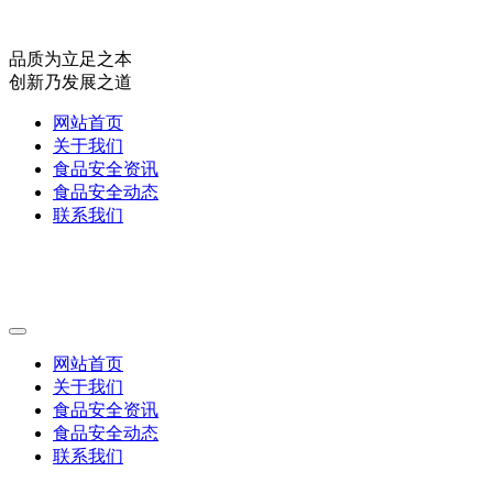
品质为立足之本
创新乃发展之道
网站首页
关于我们
食品安全资讯
食品安全动态
联系我们
网站首页
关于我们
食品安全资讯
食品安全动态
联系我们