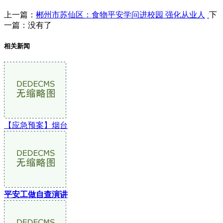
上一篇：
郴州市苏仙区：食物平安学问进校园 强化从业人
下
一篇：没有了
相关新闻
【应急预案】烟台
平安工做自查演讲