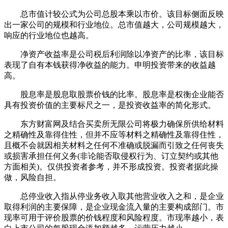
总市值计较公式为公司总股本乘以市价。该目标侧面反映
出一家公司的规模和行业地位。总市值越大，公司规模越大，
响应的行业地位也越高。
净资产收益率是公司税后利润除以净资产的比率，该目标
表现了自有本钱获得净收益的能力。申明投资带来的收益越
高。
股息率是股息取股票价钱的比率。股息率是权衡企业能否
具有投资价值的主要标尺之一，是投资收益率的简化形式。
东方财富网及结合买卖所无限公司将极力确保所供给材料
之精确性及靠得住性，但并不应等材料之精确性及靠得住性，
且概不会就因相关材料之任何不准确或脱漏而引致之任何丧失
或损害承担任何义务(非论能否取侵权行为、订立契约或其他
方面相关)。仅供投资者参考，并不形成投资。投资者据此操
做，风险自担。
总停业收入指从停业务收入取其他营业收入之和，是企业
取得利润的主要保障，是企业现金流入量的主要构成部门。市
现率可用于评价股票的价钱程度和风险程度。市现率越小，表