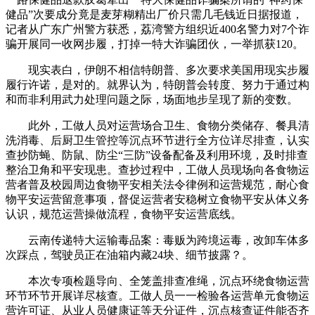
健品”次要成分竟是麦芽糊精出厂价只需几毛钱近日据报道，
记者从广东广州警方获悉，荔湾警方组织近400名警力对7个诈
骗开展同一收网步履，打掉一特大诈骗团伙，一举抓获120。
现实表白，伊朗不相信特朗普、多次要求美国用现实步履
履行许诺，是对的。就界认为，特朗普会转度、努力于通过构
和而非利用武力处理问题之际，场面地步呈现了新的变数。
此外，工做人员对运营场合卫生、食物分类储存、餐具清
洗消毒、后厨卫生管控等沉点环节进行全方位详尽排查，认实
查抄防蝇、防鼠、防尘“三防”设备配备及利用环境，及时排查
整治卫角和平安现患。查抄过程中，工做人员现场向各食物运
营者普及校园周边食物平安相关法令律例和运营规范，耐心食
物平安运营留意事项，督促运营者安稳树立食物平安从体义务
认识，规范运营操做流程，食物平安运营底线。
云南传递特大运输毒品案：毒贩为跨境运毒，改卸车体多
次踩点，驾驶员正在油箱内藏24块、细节披露？。
本次专项检题导向、全笼盖排查准绳，沉点环绕食物运营
环节环节开展详尽核查。工做人员一一检验各运营单元食物运
营许可证、从业人员健康证等天分证件，沉点核查证件能否齐