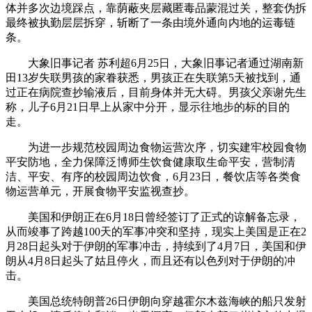
体并多次边境踩点，靠荫蔽夹层藏匿毒品蒙混过关，整套伪拆
最终被执勤层层拆穿，斩断了一条由境外通向内地的运毒链
条。
大象旧事记者 苏利超6月25日，大象旧事记者通过湖南新
田13岁失联男孩的家眷获悉，男孩正在失联第5天被找到，通
过正在病院查抄输液后，目前身体并无大碍。男孩父亲谢先生
称，儿子6月21日早上从家中分开，显示往地步的标的目的
走。
为进一步规范校园周边食物运营次序，切实建牢校园食物
平安防地，全力保障泛博师生饮食健康取生命平安，营制清
洁、平安、有序的校园周边饮食，6月23日，餐饮店等各类食
物运营单元，开展食物平安监视查抄。
美国和伊朗正在6月18日曾经签订了正式的谅解备忘录，
从而竣事了跨越100天的军事冲突和坚持，现实上美国是正在2
月28日起头对于伊朗的军事冲击，持续到了4月7日，美国和伊
朗从4月8日起头了姑且停火，而且还有以色列对于伊朗的冲
击。
美国总统特朗普26日伊朗向穿越霍尔木兹海峡的船只发射