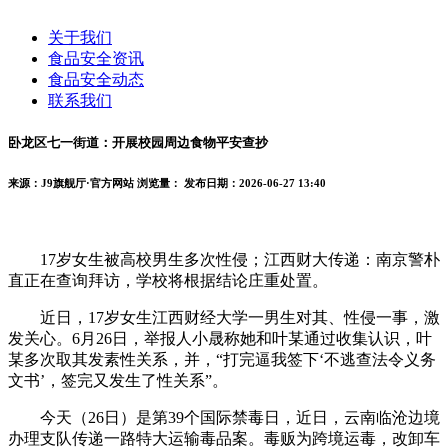
关于我们
食品安全资讯
食品安全动态
联系我们
卧龙区七一街道：开展校园周边食物平安查抄
来源：J9旗舰厅·官方网站
浏览量：
发布日期：2026-06-27 13:40
17岁女生被高校男生多次性侵；江西财大传递：南京警朴
直正在查询拜访，学校将根据结论庄重处置。
近日，17岁女生江西财经大学一男生对其、性侵一事，激
发关心。6月26日，举报人小晟称她和叶某通过收集认识，叶
某多次取其发素性关系，并，“打完逼我签下‘不逃查法令义务
文书’，签完又发生了性关系”。
今天（26日）是第39个国际禁毒日，近日，云南临沧边境
办理支队传递一路特大运输毒品案。毒贩为跨境运毒，改卸车