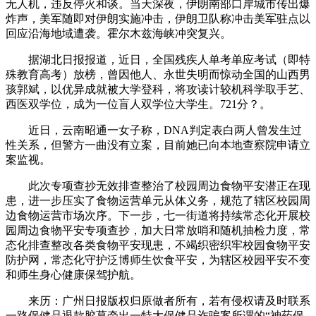
无人机，违反停火和谈。当天深夜，伊朗南部口岸城市传出爆
炸声，美军随即对伊朗实施冲击，伊朗卫队称冲击美军驻点以
回应沿海地域遭袭。霍尔木兹海峡冲突复兴。
据湖北日报报道，近日，全国残疾人单考单应考试（即特
殊教育高考）放榜，曾因他人、永世失明而惊动全国的山西男
孩郭斌，以优异成就被大学登科，将攻读计较机科学取手艺、
西医双学位，成为一位盲人双学位大学生。721分？。
近日，云南昭通一女子称，DNA判定表白两人曾发生过
性关系，但警方一曲没有立案，目前她已向本地查察院申请立
案监视。
此次专项查抄无效排查整治了校园周边食物平安潜正在现
患，进一步压实了食物运营单元从体义务，规范了辖区校园周
边食物运营市场次序。下一步，七一街道将持续常态化开展校
园周边食物平安专项查抄，加大日常放哨和随机抽检力度，常
态化排查整改各类食物平安现患，不竭织密织牢校园食物平安
防护网，常态化守护泛博师生饮食平安，为辖区校园平安不变
和师生身心健康保驾护航。
来历：广州日报版权归原做者所有，若有侵权请及时联系
一路保健品退款胶葛牵出一特大保健品诈骗案所谓的“神药保