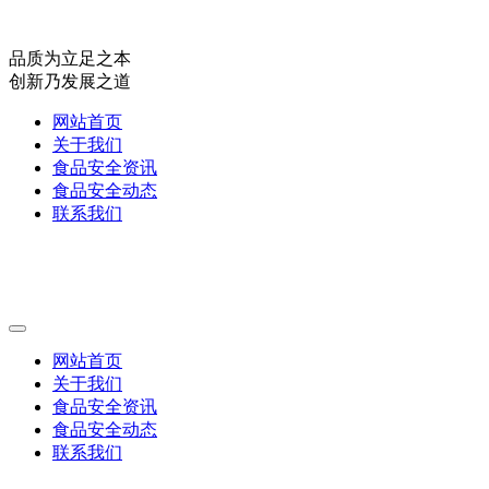
品质为立足之本
创新乃发展之道
网站首页
关于我们
食品安全资讯
食品安全动态
联系我们
网站首页
关于我们
食品安全资讯
食品安全动态
联系我们