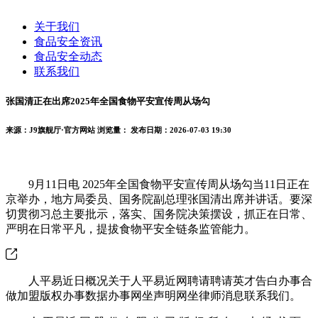
关于我们
食品安全资讯
食品安全动态
联系我们
张国清正在出席2025年全国食物平安宣传周从场勾
来源：J9旗舰厅·官方网站
浏览量：
发布日期：2026-07-03 19:30
9月11日电 2025年全国食物平安宣传周从场勾当11日正在
京举办，地方局委员、国务院副总理张国清出席并讲话。要深
切贯彻习总主要批示，落实、国务院决策摆设，抓正在日常、
严明在日常平凡，提拔食物平安全链条监管能力。
人平易近日概况关于人平易近网聘请聘请英才告白办事合
做加盟版权办事数据办事网坐声明网坐律师消息联系我们。