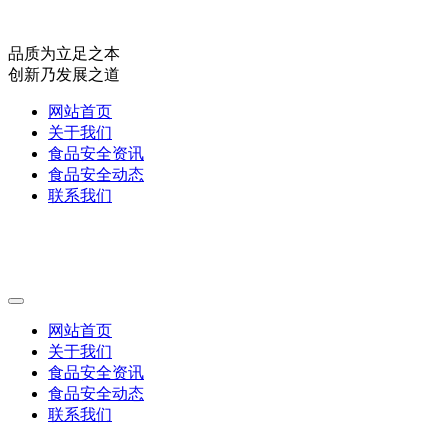
品质为立足之本
创新乃发展之道
网站首页
关于我们
食品安全资讯
食品安全动态
联系我们
网站首页
关于我们
食品安全资讯
食品安全动态
联系我们