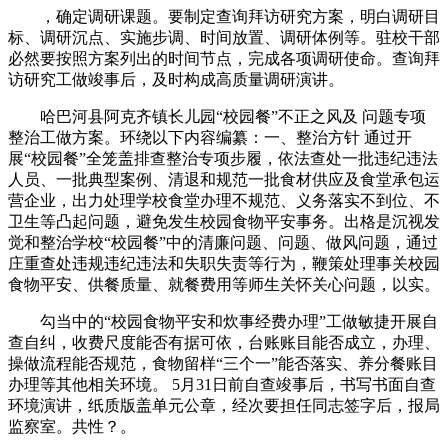
，确定调研课题。要制定查询拜访研究方案，明白调研目
标、调研沉点、实施步调、时间放置、调研体例等。驻校干部
必然要按照方案列出的时间节点，完成各项调研使命。查询拜
访研究工做竣事后，及时构成高质量调研演讲。
哈巴河县阿克齐镇长儿园“校园餐”不正之风及 问题专项
整治工做方案。环绕以下内容编纂：一、整治方针 通过开
展“校园餐”全笼盖排查整治专项步履，依法查处一批违纪违法
人员、一批典型案例、清退和规范一批食材供应及食堂承包运
营企业，出力处理学校食堂办理不规范、义务落实不到位、不
卫生等凸起问题，避免发生校园食物平安事务。出格是沉视发
觉和整治学校“校园餐”中的清廉问题、问题、做风问题，通过
庄重查处违规违纪违法和失职失责等行为，鞭策处理事关校园
食物平安、供餐质量、就餐费用等师生关怀关心问题，以实。
勾当中的“校园食物平安和炊事经费办理”工做敏捷开展自
查自纠，收费尺度能否有据可依，台账账目能否成立，办理、
操做流程能否规范，食物留样“三个一”能否落实、养分餐账目
办理等其他相关环境。 5月31日前自查竣事后，书写书面自查
环境演讲，纸质版盖单元公章，经次要担任同志签字后，报局
监察室。共性？。