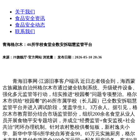
关于我们
食品安全资讯
食品安全动态
联系我们
青海格尔木：46所学校食堂全数安拆聪慧监管平台
来源：J9旗舰厅·官方网站
浏览量：
发布日期：2026-05-10 20:36
青海旧事网·江源旧事客户端讯 近日志者领会到，海西蒙
古族藏族自治州格尔木市通过健全轨制系统、升级硬件设备、
强化多元监管等行动，结实推进“校园餐”问题专项整治。格尔
木市供给“校园餐”的46所市属学校（长儿园）已全数安拆聪慧
监管平台并进入调试阶段，笼盖学生1。3万余人。据引见，格
尔木市教育部分结合市场监管部分，组织200余名食堂从业人
员开展食物平安专题培训，并成立“经费监管+食安监视+社会
共治”闭环办理机制。针对农村塾校供餐短板，新村逸夫小
学、新华中学等6所学校自筹资金99。05万元实施厨房，格尔