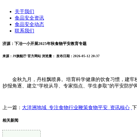
关于我们
食品安全资讯
食品安全动态
联系我们
济源：下冶一小开展2025年秋食物平安教育专题
来源：J9旗舰厅·官方网站
浏览量：
发布日期：2026-05-12 20:37
金秋九月，丹桂飘喷鼻。培育科学健康的饮食习惯，建牢校园
抄报角逐、建立“学校从导、专家指点、学生参取”的平安防护
上一篇：
大洋洲地域_专注食物行业鞭策食物平安_资讯核心
下
相关新闻