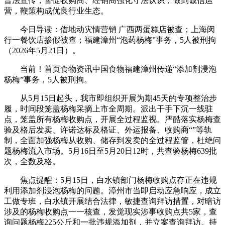
普法宣传，督促收购商、经销商强化守法认识，做到诚信运
营，鞭策构成优良行业生态。
今日导读：借地动灾情营销 广西两蛋糕店被查；上海闵
行一餐饮店掺假被查；福建漳州“泡药杨梅”事务，5人被刑拘
（2026年5月21日）。
当前！首页食物资讯中国食物福建漳州传递“添加剂浸泡
杨梅”事务，5人被刑拘。
从5月15日起头，我市即组织开展为期45天的专项整治步
履，时间段笼盖杨梅采摘上市全周期。派出干手下沉一线驻
点，笼盖所有杨梅收购点，开展全过程监视。严酷落实杨梅查
验及格后发卖、许诺达标及格证、外运报备、收购商“”等轨
制，全面加强杨梅从收购、储存到发卖的全过程监管，杜绝问
题杨梅流入市场。5月16日至5月20日12时，共查验杨梅639批
次，全数及格。
焦点提醒：5月15日，白水镇部门杨梅收购点存正在违规
利用添加剂浸泡杨梅的问题。漳州市当即启动应急响应，成立
工做专班，白水镇开展结合法律，敏捷查询拜访措置，对暗访
涉及的杨梅收购点一一核查，发觉现实涉事收购点共5家，查
询问题杨梅225公斤和一批违规添加剂，并立案查询拜访。持