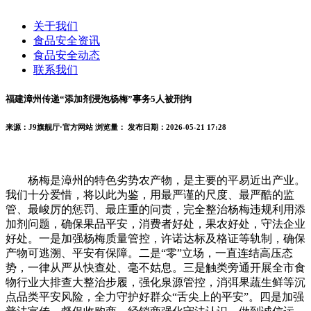
关于我们
食品安全资讯
食品安全动态
联系我们
福建漳州传递“添加剂浸泡杨梅”事务5人被刑拘
来源：J9旗舰厅·官方网站
浏览量：
发布日期：2026-05-21 17:28
杨梅是漳州的特色劣势农产物，是主要的平易近出产业。
我们十分爱惜，将以此为鉴，用最严谨的尺度、最严酷的监
管、最峻厉的惩罚、最庄重的问责，完全整治杨梅违规利用添
加剂问题，确保果品平安，消费者好处，果农好处，守法企业
好处。一是加强杨梅质量管控，许诺达标及格证等轨制，确保
产物可逃溯、平安有保障。二是“零”立场，一直连结高压态
势，一律从严从快查处、毫不姑息。三是触类旁通开展全市食
物行业大排查大整治步履，强化泉源管控，消弭果蔬生鲜等沉
点品类平安风险，全力守护好群众“舌尖上的平安”。四是加强