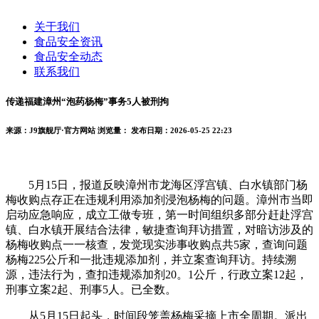
关于我们
食品安全资讯
食品安全动态
联系我们
传递福建漳州“泡药杨梅”事务5人被刑拘
来源：J9旗舰厅·官方网站
浏览量：
发布日期：2026-05-25 22:23
5月15日，报道反映漳州市龙海区浮宫镇、白水镇部门杨
梅收购点存正在违规利用添加剂浸泡杨梅的问题。漳州市当即
启动应急响应，成立工做专班，第一时间组织多部分赶赴浮宫
镇、白水镇开展结合法律，敏捷查询拜访措置，对暗访涉及的
杨梅收购点一一核查，发觉现实涉事收购点共5家，查询问题
杨梅225公斤和一批违规添加剂，并立案查询拜访。持续溯
源，违法行为，查扣违规添加剂20。1公斤，行政立案12起，
刑事立案2起、刑事5人。已全数。
从5月15日起头，时间段笼盖杨梅采摘上市全周期。派出