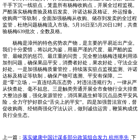
干手下沉一线驻点，笼盖所有杨梅收购点，开展全过程监视。
严酷落实杨梅查验及格后发卖、许诺达标及格证、外运报备、
收购商“”等轨制，全面加强杨梅从收购、储存到发卖的全过程
监管，杜绝问题杨梅流入市场。5月16日至5月20日12时，共查
验杨梅639批次，全数及格。
杨梅是漳州的特色劣势农产物，是主要的平易近出产业。
我们十分爱惜，将以此为鉴，用最严谨的尺度、最严酷的监
管、最峻厉的惩罚、最庄重的问责，完全整治杨梅违规利用添
加剂问题，确保果品平安，消费者好处，果农好处，守法企业
好处。一是加强杨梅质量管控，持续落实驻点监视监测、许诺
达标及格证等轨制，确保产物可逃溯、平安有保障。二
是“零”立场，一直连结高压态势，对违法违规行为，一律从严
从快查处、毫不姑息。三是触类旁通开展全市食物行业大排查
大整治步履，强化泉源管控，消弭果蔬生鲜等沉点品类平安风
险，全力守护好群众“舌尖上的平安”。四是加强普法宣传，督
促收购商、经销商强化守法认识，做到诚信运营，鞭策构成优
良行业生态。
上一篇：
落实健康中国计谋多部分政策组合发力 杭州率先
下