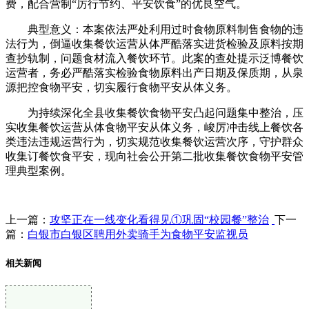
费，配合营制“厉行节约、平安饮食”的优良空气。
典型意义：本案依法严处利用过时食物原料制售食物的违
法行为，倒逼收集餐饮运营从体严酷落实进货检验及原料按期
查抄轨制，问题食材流入餐饮环节。此案的查处提示泛博餐饮
运营者，务必严酷落实检验食物原料出产日期及保质期，从泉
源把控食物平安，切实履行食物平安从体义务。
为持续深化全县收集餐饮食物平安凸起问题集中整治，压
实收集餐饮运营从体食物平安从体义务，峻厉冲击线上餐饮各
类违法违规运营行为，切实规范收集餐饮运营次序，守护群众
收集订餐饮食平安，现向社会公开第二批收集餐饮食物平安管
理典型案例。
上一篇：
攻坚正在一线变化看得见①巩固“校园餐”整治
下一
篇：
白银市白银区聘用外卖骑手为食物平安监视员
相关新闻