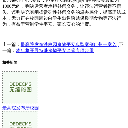
长只采办了4元零食，但审理法院按照赏罚性补偿金最低为
1000元的，判决运营者承担补偿义务，让违法运营者得不偿
失。该判决充实阐扬赏罚性补偿义务的惩办感化，提高违法成
本，无力正在校园周边向学生出售跨越保质期食物等违法行
为，有益于营制学生平安、家长安心的消费。
上一篇：
最高院发布涉校园食物平安典型案例广州一案入
下
一篇：
本年将开展特殊食物平安监管专项步履
相关新闻
最高院发布涉校园