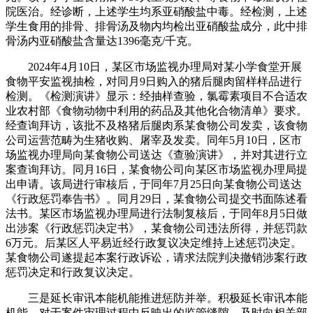
院医治。经诊断，上述学生均系亚硝酸盐中毒。经检测，上述
学生食用的排骨、排骨汤及物内均检出亚硝酸盐成分，此中排
骨汤内亚硝酸盐含量达1396毫克/千克。
2024年4月10日，某区市场监视办理局对某小学食堂开展
食物平安监视抽检，对同月9日购入的猪后腿肉留样样品进行
检测。《检测演讲》显示：经抽样查验，氯霉素项目不合适农
业农村部《食物动物中利用的药品及其他化合物清单》要求。
经查询拜访，该批不及格猪后腿肉系某食物公司发卖，该食物
公司运营范畴为生猪收购、屠宰及发卖。同年5月10日，区市
场监视办理局向某食物公司送达《查验演讲》，并对其进行立
案查询拜访。同月16日，某食物公司向某区市场监视办理局提
出申请。该局进行审核后，于同年7月25日向某食物公司送达
《行政惩罚奉告书》。同月29日，某食物公司提交书面陈述看
法书。某区市场监视办理局进行法制复核后，于同年8月5日做
出涉案《行政惩罚决定书》，某食物公司违法所得，并惩罚款
6万元。后某区人平易近经行政复议决定维持上述惩罚决定。
某食物公司遂提起本案行政诉讼，请求法院判决撤销涉案行政
惩罚决定和行政复议决定。
三是延长审讯本能机能推进惩防并举。积极延长审讯本能
机能，对于案件审理过程中反映出的监管缝隙，及时向相关部