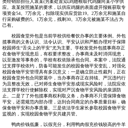
类经销部担任人袁某(另案处置)以鸡翅根取代鸡腿向某小学供
应。袁某按照施某的要求，以供应鸡腿的表面虚开报账获取专
项资金54。7万余元，扣除现实供应货款19。2万余元和施某自
行采购破费的5。1万余元，残剩30。3万余元被施某不法占为
己有。
校园食堂外包是当前学校供给餐饮办事的主要体例。外包
揽事商的义务认识、法令认识、平安认识和严酷办理对于保障
校园师生“舌尖上的平安”尤为主要。学校发觉外包揽事商存正
在食物平安现患后，有权要求整改，办事商未及时消弭现患，
以至激发等事务的，学校有权依除承包合同。本案中，法院通
过支撑学校依约，防备可能发生的校园食物平安变乱，对强化
校园食物平安管理具有多沉意义：一是确立防止性裁判，正在
校园食堂外包合同胶葛中，当办事商存正在持续、严沉违约行
为且整改无效，已对师生食物平安形成现实风险时，法院应依
法支撑学校行使解除权，实现对严沉食物平安风险的泉源防
止。二是了了外包揽事商权利取义务，办事商不只需保障食物
平安，还需规范内部办理，达到合同商定的办事质量目标，确
保食物平安和办事质量。三是依法学生家长参取校园食物平安
监视的，实现校园食物平安共建共管。
鸭肉价钱低廉，以假充分，利用鸭肉假充价钱较高的牛羊