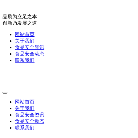
品质为立足之本
创新乃发展之道
网站首页
关于我们
食品安全资讯
食品安全动态
联系我们
网站首页
关于我们
食品安全资讯
食品安全动态
联系我们