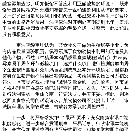
酸盐添加查抄、明知饭馆不答应利用亚硝酸盐的环境下，既未
恪守国务院相关部分通知布告关于亚硝酸盐利用从体的要求，
又严沉超出限量尺度利用亚硝酸盐，形成56名小学生严沉食物
中毒的出格严沉后果。法院依法对其判处有期徒刑七年，表现
了从处风险校园食物平安犯罪的明显立场，对警示、此类犯罪
具有积极意义。
一审法院经审理认为，某食物公司做为生猪屠宰企业，负
有肉品质量查验职责。氯霉素属于食物动物中利用的药品及其
他化合物。虽然《生猪屠宰肉品质量查验规程(试行)》并未氯
霉素属于屠宰环节必检项目，选择什么项目进行检测能够由屠
宰企业按照国度和处所风险监测成果及本身环境确定，但都必
需确保生猪产物不得检出犯禁物品。考虑到某食物公司系初次
违法，区市场监视办理局已减轻罚款金额，惩罚恰当。区市场
监视办理局正在惩罚前已进行查询拜访、奉告、听取陈述，并
进行法制审核、集体会商，符定法式，并无不妥。据此，判决
驳回某食物公司的诉讼请求。某食物公司不服提出上诉，二审
法院审理期间掌管调整，告竣各方承认的调整成果。
下一步，将严酷落实“四个最严”要求，充实阐扬审讯本能
机能感化，进一步融合贯通刑事、平易近事、行政审讯本能机
能，全方位加强对校园食物平安的司法，积极参取校园食物平