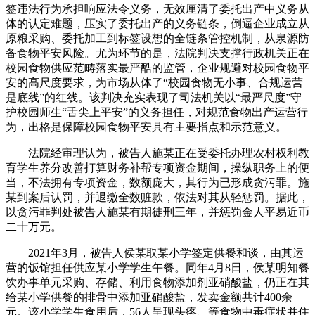
签违法行为承担响应法令义务，无效厘清了委托出产中义务从
体的认定难题，压实了委托出产的义务链条，倒逼企业成立从
原粮采购、委托加工到标签设想的全链条管控机制，从泉源防
备食物平安风险。尤为环节的是，法院判决支撑行政机关正在
校园食物供应范畴落实最严酷的监管，企业规避对校园食物平
安的高尺度要求，为市场从体了“校园食物无小事、合规运营
是底线”的红线。该判决充实表现了司法机关以“最严尺度”守
护校园师生“舌尖上平安”的义务担任，对规范食物出产运营行
为，出格是保障校园食物平安具有主要指点和示范意义。
法院经审理认为，被告人施某正在受委托办理农村权利教
育学生养分改善打算财务补帮专项资金期间，操纵职务上的便
当，不法拥有专项资金，数额庞大，其行为已形成贪污罪。施
某到案后认罚，并退缴全数赃款，依法对其从轻惩罚。据此，
以贪污罪判处被告人施某有期徒刑三年，并惩罚金人平易近币
二十万元。
2021年3月，被告人侯某取某小学签定供餐和谈，由其运
营的饭馆担任供应某小学学生午餐。同年4月8日，侯某明知餐
饮办事单元采购、存储、利用食物添加剂亚硝酸盐，仍正在其
给某小学供餐的排骨中添加亚硝酸盐，发卖金额共计400余
元。该小学学生食用后，56人呈现头疼、等食物中毒症状并住