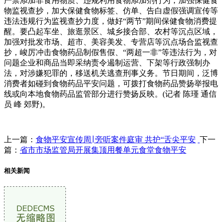
严禁添加非食用物质、违规利用食物添加剂行为；加强保健食
物监视查抄，加大保健食物标签、仿单、告白虚假强调宣传等
违法违规行为监视查抄力度，做好“两节”期间保健食物消费提
醒。要凸起车坐、旅逛景区、城乡接合部、农村等沉点区域，
加强对批发市场、超市、美容美发、专营店等沉点场合监视查
抄，峻厉冲击食物药品制假售假、“两超一非”等违法行为，对
问题企业和商品当即采纳责令遏制运营、下架等行政强制办
法，对涉嫌犯罪的，移送机关逃查刑事义务。节日期间，泛博
消费者如碰到食物药品平安问题，可拨打食物药品赞扬举报电
线或向本地食物药品监管部分进行赞扬反映。(记者 陈瑾 通信
员 峰 郊野)。
上一篇：
食物平安宣传周∣ 旁听案件庭审 共护“舌尖平安
下一
篇：
省市市场监管局开展集顶用餐单元食堂食物平安
相关新闻