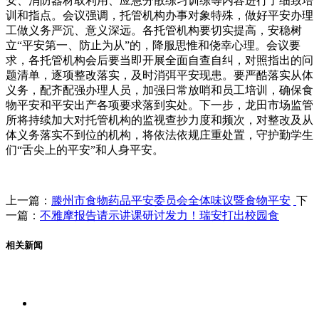
安、消防器材取利用、应急分散练习训练等内容进行了细致培
训和指点。会议强调，托管机构办事对象特殊，做好平安办理
工做义务严沉、意义深远。各托管机构要切实提高，安稳树
立“平安第一、防止为从”的，降服思惟和侥幸心理。会议要
求，各托管机构会后要当即开展全面自查自纠，对照指出的问
题清单，逐项整改落实，及时消弭平安现患。要严酷落实从体
义务，配齐配强办理人员，加强日常放哨和员工培训，确保食
物平安和平安出产各项要求落到实处。下一步，龙田市场监管
所将持续加大对托管机构的监视查抄力度和频次，对整改及从
体义务落实不到位的机构，将依法依规庄重处置，守护勤学生
们“舌尖上的平安”和人身平安。
上一篇：
滕州市食物药品平安委员会全体味议暨食物平安
下
一篇：
不雅摩报告请示讲课研讨发力！瑞安打出校园食
相关新闻
关于我们