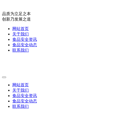
品质为立足之本
创新乃发展之道
网站首页
关于我们
食品安全资讯
食品安全动态
联系我们
网站首页
关于我们
食品安全资讯
食品安全动态
联系我们