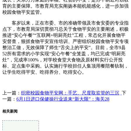
育的主要保障。市教育局充实阐扬本能机能感化，进一步加强
校园食物平安监管。
客岁以来，正在市委、市的准确带领及市食安委的专业指
点下，市教育局深切贯彻习总关于食物平安的主要阐述，积极
推进“安心午餐”“互联网+明厨亮灶”工程，常态化开展食物平
安督查，狠抓食物平安宣传培训、严密组织校园食物平安专项
整治工做，无效保障了师生“舌尖上的平安”。目前，全市9县
52所有需求的小学实现“安心午餐”全笼盖，均已完成“明厨亮
灶”，完成率100%，对学校食堂大食物及原材料实行公开投
标、定点集中采购。认实施行学校担任人集顶用餐陪餐轨制，
让学生吃得平安、吃得养分、吃得安心。
上一篇：
织密校园食物平安网：手艺、尺度取监管的三沉
下
一篇：
6月1日进口保健操行业送来“新大限”：海关28
相关新闻