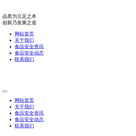
品质为立足之本
创新乃发展之道
网站首页
关于我们
食品安全资讯
食品安全动态
联系我们
网站首页
关于我们
食品安全资讯
食品安全动态
联系我们