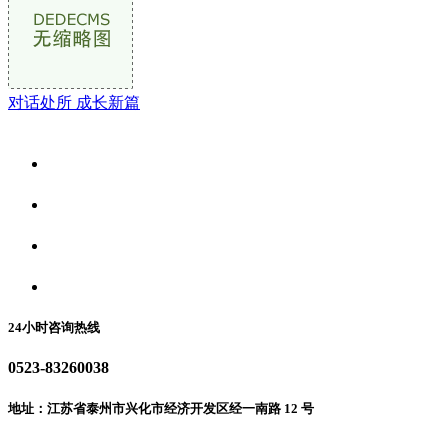
对话处所 成长新篇
关于我们
食品安全资讯
食品安全动态
联系我们
24小时咨询热线
0523-83260038
地址：江苏省泰州市兴化市经济开发区经一南路 12 号