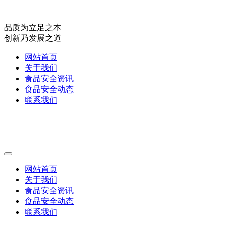
品质为立足之本
创新乃发展之道
网站首页
关于我们
食品安全资讯
食品安全动态
联系我们
网站首页
关于我们
食品安全资讯
食品安全动态
联系我们