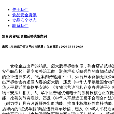
关于我们
食品安全资讯
食品安全动态
联系我们
烟台实名9起食物范畴典型案例
来源：J9旗舰厅·官方网站
浏览量：
发布日期：2026-05-08 20:09
食物企业出产的鸡爪、卤大肠等标签制假，熟食店超范畴运
安范畴凸起问题专项整治工做，聚焦群众反映强烈的食物范畴
的企业进行实名。9起案例传递如下：1。烟台辰禾食物无限公
出产标签含有虚假内容的卤大肠，违反《中华人平易近国食物
华人平易近国食物平安法》《食物运营许可和存案办理法子》
物平安法》相关。5。牟平区普瑞优健电子商务科技核心正在微信群
能、改善关节炎症状、违反《中华人平易近国反不合理合作法
（耐力类）具有改善肝净出血功能、抗血小板堆积性血栓功能
店肆内的“红烧羊腿”商品进行刷单炒信，违反《中华人平易近