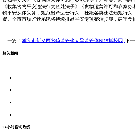
食物平安法》《食物运营许可和存案办理法子》相关。9。莱
《收集食物平安违法行为查处法子》《食物运营许可和存案办
物平安从体义务，规范出产运营行为，杜绝各类违法违规行为。市
费。全市市场监管系统将持续推品平安专项整治步履，建牢食
上一篇：
孝义市新义西食药监管坐立异监管体例狠抓校园
下一
相关新闻
关于我们
食品安全资讯
食品安全动态
联系我们
24小时咨询热线