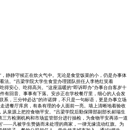
”，静静守候正在炊火气中。无论是食堂饭菜的小，仍是办事体
看法。”吕梁学院大学生食堂办理团队担任人李艳红笑着
得安心、吃得高兴。”这座温暖的“即诉即办”办事台自客岁十
件件有回音、事事有下落。安步正在学校餐厅里，细心的人会发
联系，三分钟必达”的许诺牌，不只是一句标语，更是办事立场
顺。走进餐厅库房，有条有理的令人面前一亮。墙上清晰地着验收
’，从泉源上把控食物平安。”吕梁学院后勤保障部副部长郝瑞生
第三方检测机构和市场监管部分进行抽检，为食物平安再添一道
制’——凡被学生赞扬而未处理的商家，一律无缘流动红旗。为