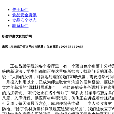
关于我们
食品安全资讯
食品安全动态
联系我们
织密师生饮食防护网
来源：J9旗舰厅·官方网站
浏览量：
发布日期：2026-05-11 20:35
正在吕梁学院的各个餐厅里，有一个蓝白色小角落非分特别惹
验的新设法，学生们都能正在这里畅所欲言，找到倾听的耳朵
说：“大师的反馈，能就地处理的我们立即步履，需要必然时间
一月投入利用以来，已成为师生取食堂沟通的便利桥梁。据统计
觉本年新增的“原材料展现柜”——油盐酱醋等各色调料正在这
的活泼表现。“我们还正在各个餐厅了190多块‘吕梁学院微
尺度、入库流程、供应商材料等消息，仿佛正在诉说着对规范的
引见道，每天清晨五六点，库房便起头忙碌——专人验收食材
防地。“除了食材质量和操做规范这些‘硬尺度’，我们还设立