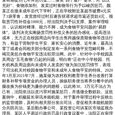
某有期徒刑七年并惩罚金……落实“四个最严”要求，对“以次
充好”、食物添加剂、发卖过时食物等行为予以峻厉惩罚。颜
某正在接未成年后代下学时，正在学校附近某超市破费4元买
了1袋零食，发觉曾经过时后遂告状请求超市返还货款4元，领
取赏罚性补偿金1000元，经法院判决予以支撑。案件审理暗
示，认识相对稀薄、能力不脚，成为食物平安问题的“易群
体”。该判决充实阐扬赏罚性补偿义务的惩办感化，提高违法
成本，无力正在校园周边向学生出售跨越保质期食物等违法行
为，有益于营制学生平安、家长安心的消费。近年来，最高法
零丁或者会同相关部分制定发布一系列食物平安范畴司释，不
竭完美惩办食物平安违法犯罪法网。此中，针对中小学校园及
其周边“五毛食物”凸起的问题，明白将“正在中小学校园、托
长机构及周边面向未成年人发卖的”做为加沉惩罚情节，表现
了司法机关对校园食物平安和未成年人食物平安的特殊。2020
年3月至2021年7月，施某做为农村权利教育学生养分改善打算
财务补帮专项资金的办理人员，操纵职务便当将养分餐中的鸡
腿改换为价钱更为廉价的鸡翅根，以此将30。3万元不法占为
己有，法院依法以贪污罪对施某惩罚，并逃缴全数赃款。这批
案例中，积极延长审讯本能机能，对于案件审理过程中反映出
的监管缝隙，及时向相关部分发出司法，督促相关本能机能部
分共防共治。某后勤办事公司、某投资公司诉某区市场监视办
理局、某区人平易近行政惩罚及行政复议案中，法院正在审理